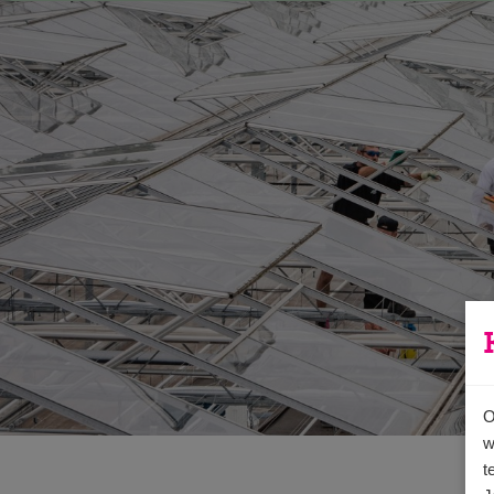
Ga direct naar
de inhoud
.
O
w
t