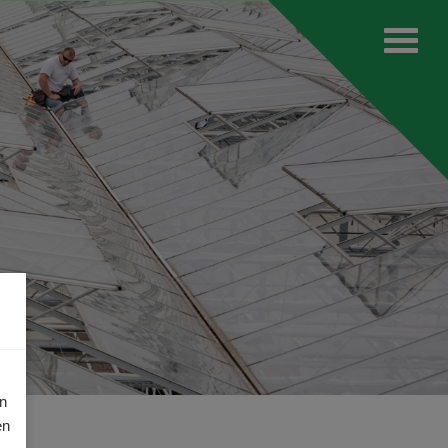
an
en