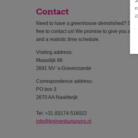
J
c
Contact
z
Need to have a greenhouse demolished? Susta
free to contact us! We promise to give you an 
and a realistic time schedule.
Visiting address:
Maasdijk 86
2691 NV 's-Gravenzande
Correspondence address:
PO box 3
2670 AA Naaldwijk
Tel: +31 (0)174-516022
info@knijnenburgzwirs.nl