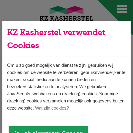
Ga direct naar
de inhoud
.
KZ Kasherstel verwendet
Cookies
Datenschutz
Om u zo goed mogelijk van dienst te zijn, gebruiken wij
Die Website ist Eigentum und wird verwaltet von
cookies om de website te verbeteren, gebruiksvriendelijker te
Knijnenburg-Zwirs Kassensloop B.V. Knijnenburg-Zwirs
maken, social media aan te kunnen bieden en
Kassensloop B.V. respektiert den Datenschutz von allen
bezoekersstatistieken te analyseren. We gebruiken
JavaScripts, webbakens en (tracking) cookies. Sommige
Nutzern seiner Website und trägt dafür Sorge, dass die
(tracking) cookies verzamelen mogelijk ook gegevens buiten
persönlichen Informationen, die Sie eventuell dem
deze website.
Wat zijn cookies?
Unternehmen erteilen, vertraulich und in Übereinstimmung
mit dem Datenschutzgesetz behandelt werden.
Beim Besuch der Website werden technische Daten nicht