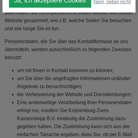
Ja, ich akzeptiere Cookies
Nein, lieber nicht
automatisch von Ihrem Computer an unseren Computer
übermittelt. Nur nicht-persönliche Daten werden von dieser
Website gesammelt, wie z.B. welche Seiten Sie besuchen
und wie lange Sie es tun.
Personendaten, die Sie über das Kontaktformular an uns
übermitteln, werden ausschließlich zu folgenden Zwecken
benutzt:
um mit Ihnen in Kontakt kommen zu können;
um Sie über die angefragten Informationen und/oder
Angebote zu benachrichtigen;
die Verbesserung der Website und Dienstleistungen;
Eine anderweitige Verarbeitung Ihrer Personendaten
erfolgt nur, insofern Sie Knijnenburg-Zwirs
Kassenslopp B.V. eindeutig die Zustimmung dazu
gegeben haben. Die Zustimmung kann sich aus der
einfachen Tatsache ergeben, dass Sie, ob per E-Mail