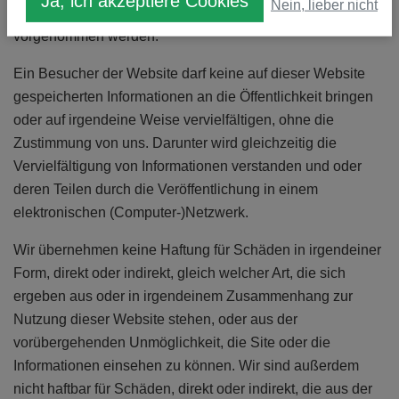
Ja, ich akzeptiere Cookies
Nein, lieber nicht
sofortigem Eingang und ohne jegliche Bekanntgabe
vorgenommen werden.
Ein Besucher der Website darf keine auf dieser Website
gespeicherten Informationen an die Öffentlichkeit bringen
oder auf irgendeine Weise vervielfältigen, ohne die
Zustimmung von uns. Darunter wird gleichzeitig die
Vervielfältigung von Informationen verstanden und oder
deren Teilen durch die Veröffentlichung in einem
elektronischen (Computer-)Netzwerk.
Wir übernehmen keine Haftung für Schäden in irgendeiner
Form, direkt oder indirekt, gleich welcher Art, die sich
ergeben aus oder in irgendeinem Zusammenhang zur
Nutzung dieser Website stehen, oder aus der
vorübergehenden Unmöglichkeit, die Site oder die
Informationen einsehen zu können. Wir sind außerdem
nicht haftbar für Schäden, direkt oder indirekt, die aus der