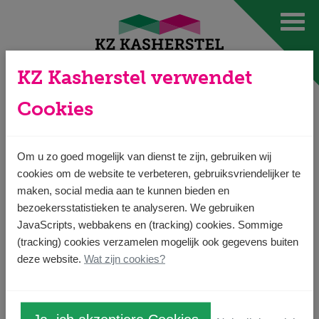
Ga direct naar
de inhoud
.
KZ Kasherstel verwendet
Cookies
Disclaimer
Om u zo goed mogelijk van dienst te zijn, gebruiken wij
Trotz der fortwährenden Pflege und der Aufmerksamkeit,
cookies om de website te verbeteren, gebruiksvriendelijker te
die wir der Website widmen, ist es möglich, dass die
maken, social media aan te kunnen bieden en
Informationen, die auf der Website veröffentlicht werden,
bezoekersstatistieken te analyseren. We gebruiken
JavaScripts, webbakens en (tracking) cookies. Sommige
unvollständig, bzw. falsch sind. Die Nutzung jeglicher
(tracking) cookies verzamelen mogelijk ook gegevens buiten
Informationen, erhalten mittels dieser Website, erfolgt auf
deze website.
Wat zijn cookies?
Risiko des Benutzers.
Die Informationen auf der Website werden regelmäßig
ergänzt und eventuelle Änderungen können jederzeit mit