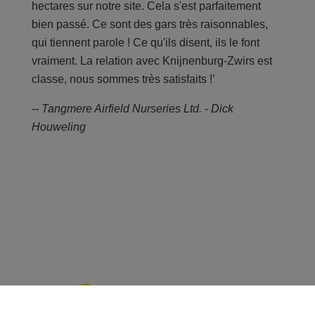
hectares sur notre site. Cela s'est parfaitement
bien passé. Ce sont des gars très raisonnables,
qui tiennent parole ! Ce qu'ils disent, ils le font
vraiment. La relation avec Knijnenburg-Zwirs est
classe, nous sommes très satisfaits !’
-- Tangmere Airfield Nurseries Ltd. - Dick
Houweling